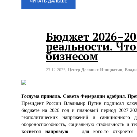
ЧИТАТЬ ДАЛЬШЕ
Бюджет 2026–202
реальности. Чт
бизнесом
23.12.2025,
Центр Деловых Инициатив, Влад
Госдума приняла. Совета Федерации одобрил
.
Пре
Президент России Владимир Путин подписал ключ
бюджете на 2026 год и плановый период 2027-20
геополитических напряжений и санкционного д
обороноспособность, социальную стабильность и т
коснется напрямую
— для кого-то откроется о