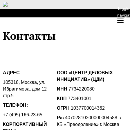
Toggle
naviga
Контакты
АДРЕС:
ООО «ЦЕНТР ДЕЛОВЫХ
ИНИЦИАТИВ» (ЦДИ)
105318, Москва, ул.
Ибрагимова, дом 12
ИНН
7734220080
стр.5
КПП
773401001
ТЕЛЕФОН:
ОГРН
1037700014362
+7 (495) 166-23-65
Р/c
40702810300000004588 в
КОРПОРАТИВНЫЙ
КБ «Преодоление» г. Москва