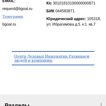
EMAIL:
К/c
30101810100000000871
request@bgoal.ru
БИК
044583871
Tелеграмм
Юридический адрес:
105318,
bgoal.ru
ул. Ибрагимова д.5. к.1. кв.7
Центр Деловых Инициатив. Развиваем
людей и компании.
Разделы