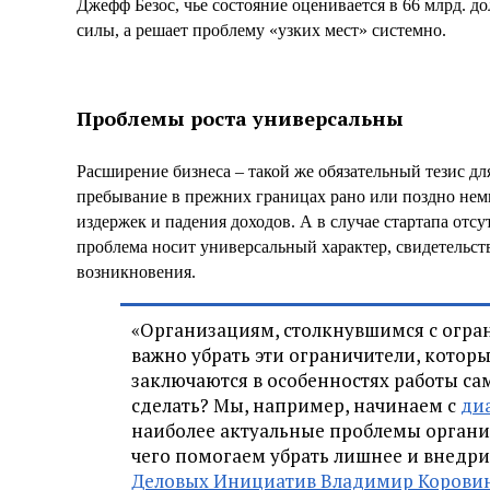
Джефф Безос, чье состояние оценивается в 66 млрд. до
силы, а решает проблему «узких мест» системно.
Проблемы роста универсальны
Расширение бизнеса – такой же обязательный тезис дл
пребывание в прежних границах рано или поздно неми
издержек и падения доходов. А в случае стартапа отсут
проблема носит универсальный характер, свидетельств
возникновения.
«Организациям, столкнувшимся с огран
важно убрать эти ограничители, котор
заключаются в особенностях работы са
сделать? Мы, например, начинаем с
ди
наиболее актуальные проблемы организа
чего помогаем убрать лишнее и внедри
Деловых Инициатив Владимир Корови