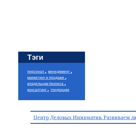
Тэги
,
,
персонал
менеджмент
,
маркетинг и продажи
,
владельцам бизнеса
,
консалтинг
тенденции
Центр Деловых Инициатив. Развиваем л