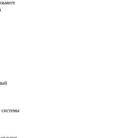
озьмите
м
емый
е системы
Вот ваше