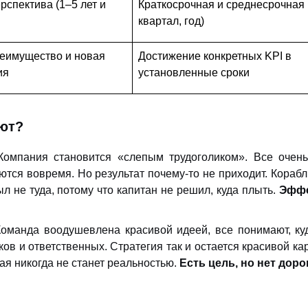
рспектива (1–5 лет и
Краткосрочная и среднесрочная 
квартал, год)
реимущество и новая
Достижение конкретных KPI в
ия
установленные сроки
ают?
омпания становится «слепым трудоголиком». Все очень
тся вовремя. Но результат почему-то не приходит. Кораб
л не туда, потому что капитан не решил, куда плыть.
Эффе
оманда воодушевлена красивой идеей, все понимают, ку
ков и ответственных. Стратегия так и остается красивой ка
ая никогда не станет реальностью.
Есть цель, но нет дорог