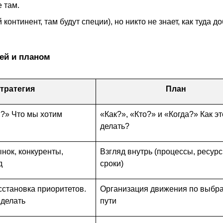
е там.
онтинент, там будут специи), но никто не знает, как туда до
ей и планом
тратегия
План
?» Что мы хотим
«Как?», «Кто?» и «Когда?» Как эт
делать?
ынок, конкуренты,
Взгляд внутрь (процессы, ресурс
д
сроки)
сстановка приоритетов.
Организация движения по выбр
 делать
пути