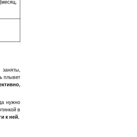
(месяц,
 заняты,
ль плывет
ктивно,
да нужно
ртинкой в
и к ней.