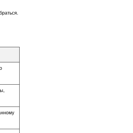
браться.
о
ы,
анному