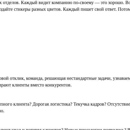
ых отделов. Каждый видит компанию по-своему — это хорошо. В
раздайте стикеры разных цветов. Каждый пишет свой ответ. Пото
овой отклик, команда, решающая нестандартные задачи, узнава
бирают клиенты вместо конкурентов.
рупного клиента? Дорогая логистика? Текучка кадров? Отсутстви
но.
урент упал и потерял клиентов? Новые технологии появились? 