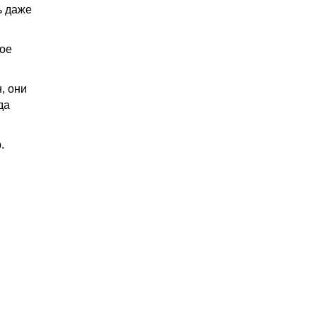
ь даже
дое
, они
да
.