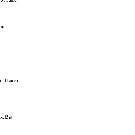
 на
л. Никто
ах. Вы