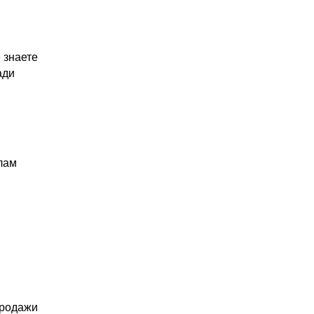
 знаете
ади
лам
Продажи