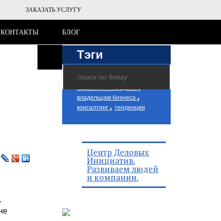
ЗАКАЗАТЬ УСЛУГУ
КОНТАКТЫ
БЛОГ
Тэги
,
,
персонал
менеджмент
,
маркетинг и продажи
,
владельцам бизнеса
,
консалтинг
тенденции
Центр Деловых
Инициатив.
Развиваем людей
и компании.
.
не