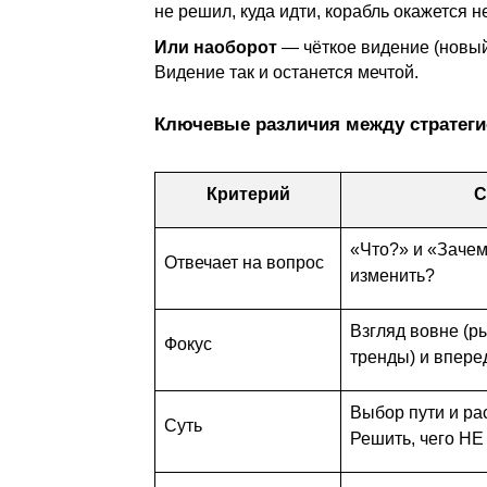
не решил, куда идти, корабль окажется н
Или наоборот
— чёткое видение (новый к
Видение так и останется мечтой.
Ключевые различия между стратеги
Критерий
С
«Что?» и «Зачем
Отвечает на вопрос
изменить?
Взгляд вовне (р
Фокус
тренды) и впере
Выбор пути и ра
Суть
Решить, чего НЕ