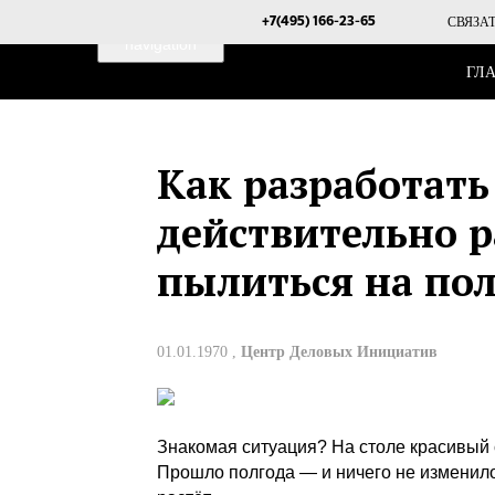
Toggle
СВЯЗА
+7(495) 166-23-65
navigation
ГЛ
Как разработать
действительно р
пылиться на пол
01.01.1970 ,
Центр Деловых Инициатив
Знакомая ситуация? На столе красивый 
Прошло полгода — и ничего не изменилос