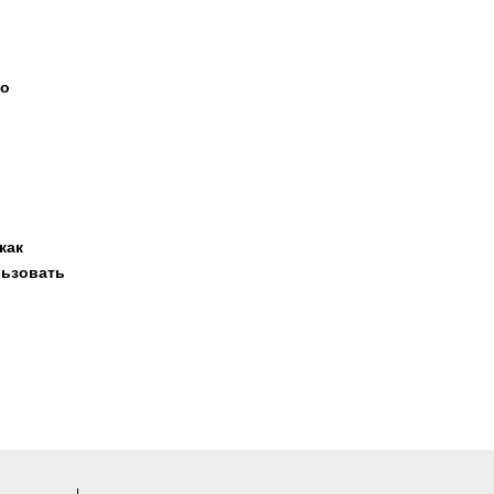
 о
как
льзовать