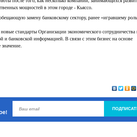
люты после того, как несколько компаний, занимающихся разви
твенных мощностей в этом городе - Кьяссо.
обещающую замену банковскому сектору, ранее «игравшему рол
а новые стандарты Организации экономического сотрудничества 
й и банковской информацией. В связи с этим бизнес на основе
 значение.
ПОДПИСАТ
ое!