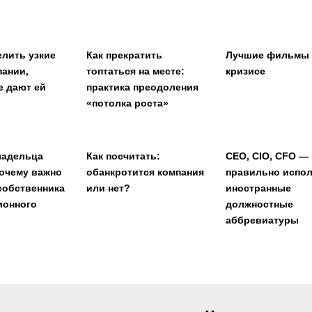
елить узкие
Как прекратить
Лучшие фильмы
пании,
топтаться на месте:
кризисе
е дают ей
практика преодоления
«потолка роста»
ладельца
Как посчитать:
CEO, CIO, CFO — 
почему важно
обанкротится компания
правильно испо
собственника
или нет?
иностранные
ионного
должностные
аббревиатуры