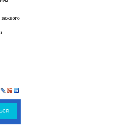
тием
ь важного
и
ЬСЯ