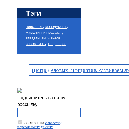
Тэги
,
,
персонал
менеджмент
,
маркетинг и продажи
,
владельцам бизнеса
,
консалтинг
тенденции
Центр Деловых Инициатив. Развиваем л
Подпишитесь на нашу
рассылку:
обработку
Согласен на
персональных данных