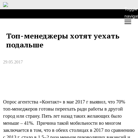
Toggle
naviga
Топ-менеджеры хотят уехать
подальше
29.05.2017
Опрос агентства «Контакт» в мае 2017 г выявил, что 70%
топ-менеджеров готовы переехать ради работы в другой
город или страну. Пять лет назад таких желающих было
меньше – 41%. Причина такой мобильности во многом
заключается в том, что в обеих столицах в 2017 по сравнению
с 2013 г. стало в 1,5–2 раза меньше руководящих вакансий и