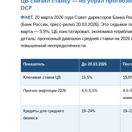
ЦБ снизил ставку — но убрал прогнозн
DCF
ФАКТ.
20 марта 2026 года Совет директоров Банка Ро
(Банк России, пресс-релиз 20.03.2026). Это седьмое 
марта — 5,9%. ЦБ констатировал: экономика «прибли
деталь: прогнозный диапазон средней ставки на 2026 
повышенной неопределённости.
Показатель
До 20.03.2026
Посл
Ключевая ставка ЦБ
15,5%
15,0
Прогноз инфляции 2026
4,5–5,5%
4,5–
изме
Кредиты для среднего
19–24%
19–
бизнеса