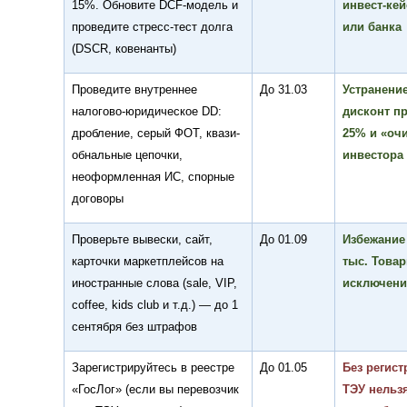
15%. Обновите DCF-модель и
инвест-кей
проведите стресс-тест долга
или банка
(DSCR, ковенанты)
Проведите внутреннее
До 31.03
Устранени
налогово-юридическое DD:
дисконт пр
дробление, серый ФОТ, квази-
25% и «оч
обнальные цепочки,
инвестора
неоформленная ИС, спорные
договоры
Проверьте вывески, сайт,
До 01.09
Избежание
карточки маркетплейсов на
тыс. Това
иностранные слова (sale, VIP,
исключени
coffee, kids club и т.д.) — до 1
сентября без штрафов
Зарегистрируйтесь в реестре
До 01.05
Без регис
«ГосЛог» (если вы перевозчик
ТЭУ нельзя