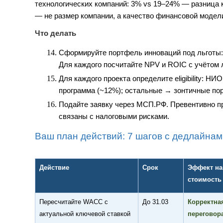
технологических компаний: 3% vs 19–24% — разница к
— не размер компании, а качество финансовой модели
Что делать
Сформируйте портфель инноваций под льготы: 
Для каждого посчитайте NPV и ROIC с учётом 
Для каждого проекта определите eligibility: Н
программа (~12%); остальные → зонтичные по
Подайте заявку через МСП.РФ. Превентивно пр
связаны с налоговыми рисками.
Ваш план действий: 7 шагов с дедлайна
Действие
Срок
Эффект на
стоимость
Пересчитайте WACC с
До 31.03
Корректна
актуальной ключевой ставкой
переговор