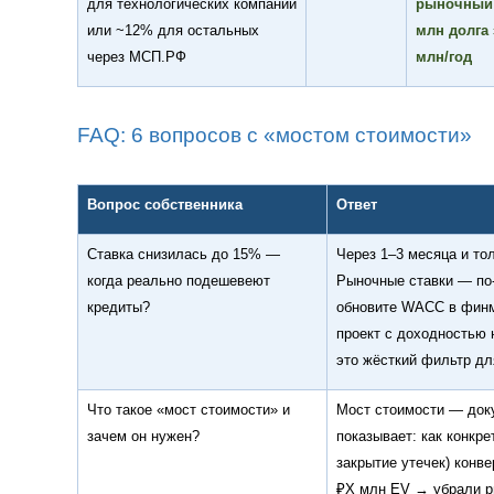
для технологических компаний
рыночный 
или ~12% для остальных
млн долга
через МСП.РФ
млн/год
FAQ: 6 вопросов с «мостом стоимости»
Вопрос собственника
Ответ
Ставка снизилась до 15% —
Через 1–3 месяца и то
когда реально подешевеют
Рыночные ставки — по
кредиты?
обновите WACC в фин
проект с доходностью
это жёсткий фильтр дл
Что такое «мост стоимости» и
Мост стоимости — доку
зачем он нужен?
показывает: как конкр
закрытие утечек) конв
₽X млн EV → убрали р