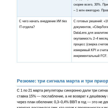
скорее всего, 30%. Пр
– 1 млн ежегодно. Про
С чего начать внедрение ИИ без
С готовых решений: «1
IT-отдела?
документов, «СберЛоги
DataLens для аналитик
окупаемость 2–4 месяц
процесс (сверка счетов
измеримый KPI и счита
инкрементальный FCF.
Резюме: три сигнала марта и три прио
С 1 по 21 марта регуляторы синхронно дали три сигна
ставка 15% — послабление, а не возврат к дешёвому
через план обеления: 0,3–0,4% ВВП в год — это не д
капитал достанутся тем, кто готов к прозрачности и 