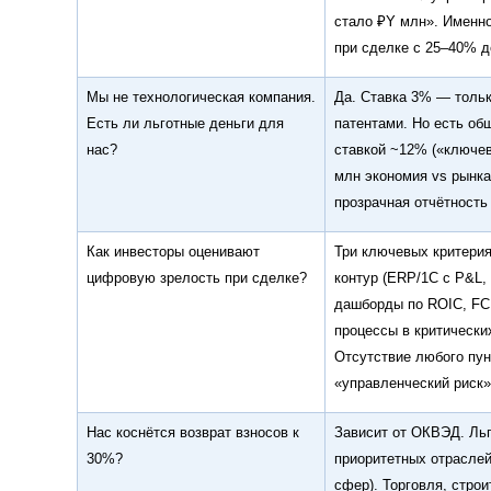
стало ₽Y млн». Именно
при сделке с 25–40% д
Мы не технологическая компания.
Да. Ставка 3% — толь
Есть ли льготные деньги для
патентами. Но есть об
нас?
ставкой ~12% («ключев
млн экономия vs рынка
прозрачная отчётность
Как инвесторы оценивают
Три ключевых критерия 
цифровую зрелость при сделке?
контур (ERP/1С с P&L, 
дашборды по ROIC, FCF
процессы в критических
Отсутствие любого пу
«управленческий риск»
Нас коснётся возврат взносов к
Зависит от ОКВЭД. Ль
30%?
приоритетных отраслей
сфер). Торговля, стро