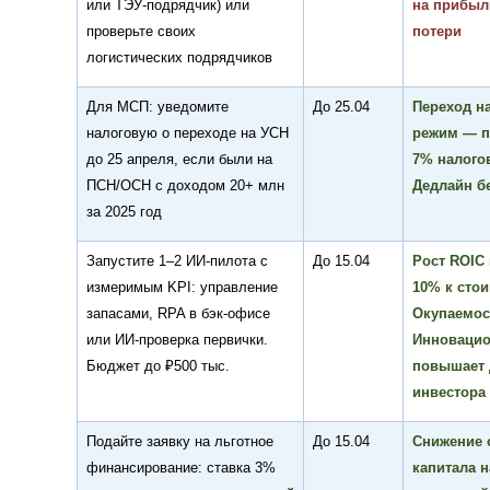
или ТЭУ-подрядчик) или
на прибы
проверьте своих
потери
логистических подрядчиков
Для МСП: уведомите
До 25.04
Переход н
налоговую о переходе на УСН
режим — п
до 25 апреля, если были на
7% налогов
ПСН/ОСН с доходом 20+ млн
Дедлайн б
за 2025 год
Запустите 1–2 ИИ-пилота с
До 15.04
Рост ROIC 
измеримым KPI: управление
10% к стои
запасами, RPA в бэк-офисе
Окупаемост
или ИИ-проверка первички.
Инновацио
Бюджет до ₽500 тыс.
повышает 
инвестора
Подайте заявку на льготное
До 15.04
Снижение 
финансирование: ставка 3%
капитала н