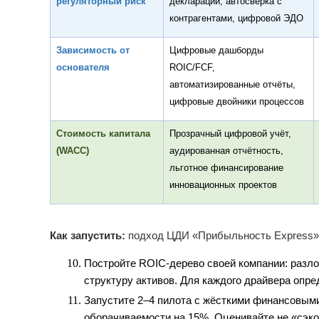
регуляторный риск
деклараций, автосверка с
контрагентами, цифровой ЭДО
Зависимость от
Цифровые дашборды
основателя
ROIC/FCF,
автоматизированные отчёты,
цифровые двойники процессов
Стоимость капитала
Прозрачный цифровой учёт,
(WACC)
аудированная отчётность,
льготное финансирование
инновационных проектов
Как запустить:
подход ЦДИ «Прибыльность Express»
Постройте ROIC-дерево своей компании: разло
структуру активов. Для каждого драйвера опр
Запустите 2–4 пилота с жёсткими финансовыми
оборачиваемости на 15%. Оценивайте не «сэк