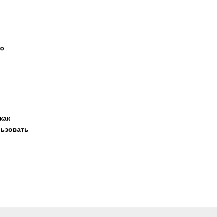
 о
как
льзовать