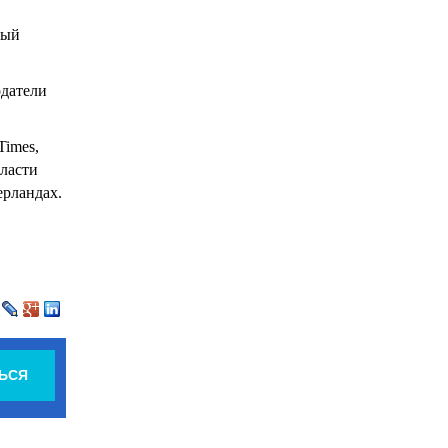
ный
одатели
Times,
бласти
рландах.
ЬСЯ