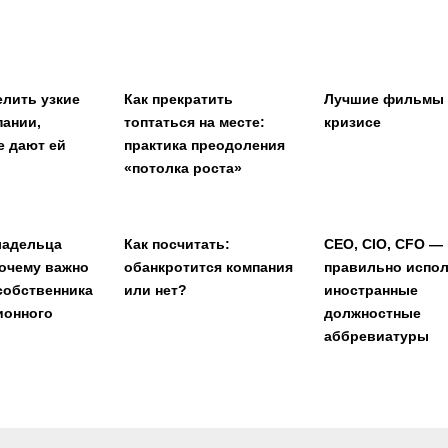
елить узкие
Как прекратить
Лучшие фильмы
пании,
топтаться на месте:
кризисе
е дают ей
практика преодоления
«потолка роста»
ладельца
Как посчитать:
CEO, CIO, CFO — 
почему важно
обанкротится компания
правильно испо
собственника
или нет?
иностранные
ионного
должностные
аббревиатуры