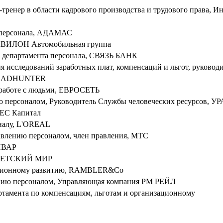
тренер в области кадрового производства и трудового права, И
а персонала, АДАМАС
, АВИЛОН Автомобильная группа
ра департамента персонала, СВЯЗЬ БАНК
я исследований заработных плат, компенсаций и льгот, руковод
» HEADHUNTER
о работе с людьми, ЕВРОСЕТЬ
ию персоналом, Руководитель Службы человеческих ресурсов, 
ЛЕС Капитал
оналу, L'OREAL
авлению персоналом, член правления, МТС
ИНВАР
у, ДЕТСКИЙ МИР
зационному развитию, RAMBLER&Co
ению персоналом, Управляющая компания РМ РЕЙЛ
артамента по компенсациям, льготам и организационному