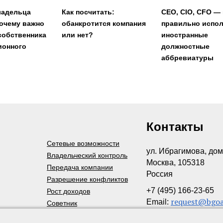
ладельца
Как посчитать:
CEO, CIO, CFO — 
почему важно
обанкротится компания
правильно испо
собственника
или нет?
иностранные
ионного
должностные
аббревиатуры
Контакты
Сетевые возможности
ул. Ибрагимова, дом
Владельческий контроль
Москва, 105318
Передача компании
Россия
Разрешение конфликтов
+7 (495) 166-23-65
Рост доходов
request@bgoa
Email:
Советник
Уменьшение загрузки