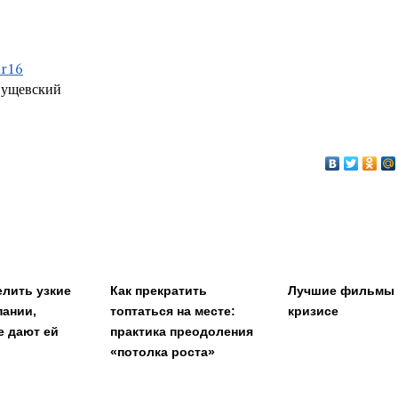
hr16
Сущевский
елить узкие
Как прекратить
Лучшие фильмы
пании,
топтаться на месте:
кризисе
е дают ей
практика преодоления
«потолка роста»