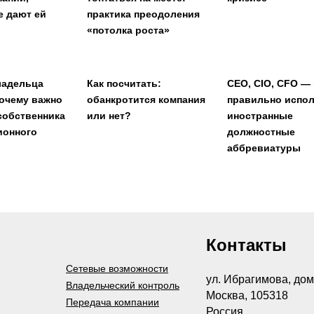
е дают ей
практика преодоления
«потолка роста»
ладельца
Как посчитать:
CEO, CIO, CFO — 
почему важно
обанкротится компания
правильно испо
собственника
или нет?
иностранные
ионного
должностные
аббревиатуры
Контакты
Сетевые возможности
ул. Ибрагимова, дом
Владельческий контроль
Москва, 105318
Передача компании
Россия