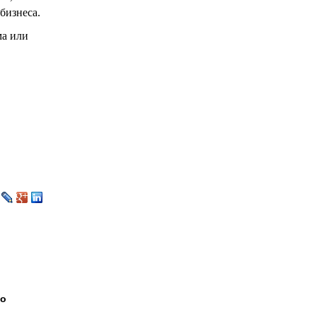
бизнеса.
ма или
 о