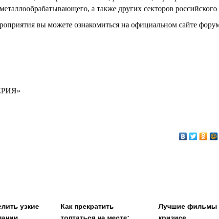
 металлообрабатывающего, а также других секторов российского 
роприятия вы можете ознакомиться на официальном сайте фору
ПЕРИЯ»
елить узкие
Как прекратить
Лучшие фильмы
пании,
топтаться на месте:
кризисе