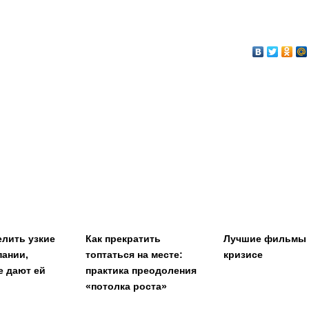
елить узкие
Как прекратить
Лучшие фильмы
пании,
топтаться на месте:
кризисе
е дают ей
практика преодоления
«потолка роста»