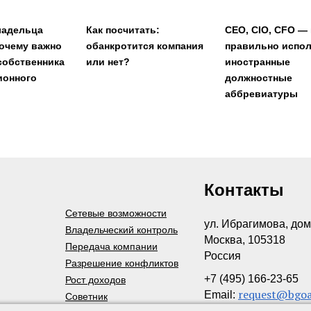
ладельца
Как посчитать:
CEO, CIO, CFO — 
почему важно
обанкротится компания
правильно испо
собственника
или нет?
иностранные
ионного
должностные
аббревиатуры
Контакты
Сетевые возможности
ул. Ибрагимова, дом
Владельческий контроль
Москва, 105318
Передача компании
Россия
Разрешение конфликтов
+7 (495) 166-23-65
Рост доходов
request@bgoa
Email:
Советник