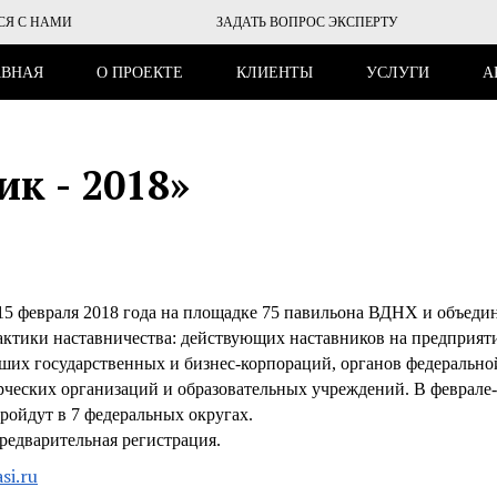
СЯ С НАМИ
ЗАДАТЬ ВОПРОС ЭКСПЕРТУ
АВНАЯ
О ПРОЕКТЕ
КЛИЕНТЫ
УСЛУГИ
А
к - 2018»
 15 февраля 2018 года на площадке 75 павильона ВДНХ и объеди
рактики наставничества: действующих наставников на предприят
ших государственных и бизнес-корпораций, органов федерально
рческих организаций и образовательных учреждений. В феврале
ойдут в 7 федеральных округах.
редварительная регистрация.
si.ru