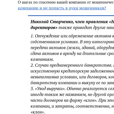
О шагах по спасению вашей компании от мошенничест
компанию и не попасть в руки мошенников?
Николай Старченко, член правления «
директоров»
также приводит другие наи
1. Отчуждение или обременение активов 
собственников условиях. В эту категорию
передачи активов (земли, зданий, оборуд
сдача активов в аренду на длительные ср
компаниям.
2. Случаи преднамеренного банкротства.
искусственную кредиторскую задолженнос
невыполнимых условиях, или договоров, к
банкротству компании и выкупу ее по за
3. «Увод выручки». Обычно реализуется со
иногда таким же названием, но другой ор
части договоров на фирму «клон». При 
компании, и затраты, соответственно, н
«клон».