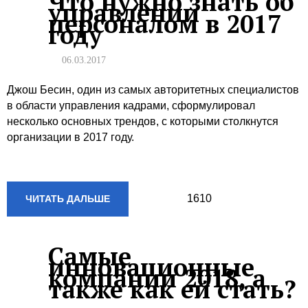
Что нужно знать об
управлении
персоналом в 2017
году
06.03.2017
Джош Бесин, один из самых авторитетных специалистов
в области управления кадрами, сформулировал
несколько основных трендов, с которыми столкнутся
организации в 2017 году.
1610
ЧИТАТЬ ДАЛЬШЕ
Самые
инновационные
компании 2018, а
также как ей стать?