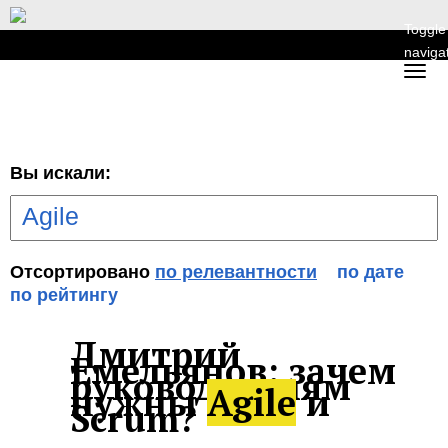
Toggle
naviga
Вы искали:
Отсортировано
по релевантности
по дате
по рейтингу
Дмитрий
Емельянов: зачем
руководителям
нужны
Agile
и
Scrum?