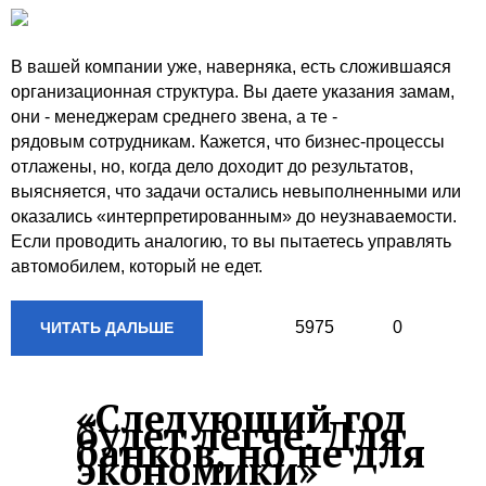
В вашей компании уже, наверняка, есть сложившаяся
организационная структура. Вы даете указания замам,
они - менеджерам среднего звена, а те -
рядовым сотрудникам. Кажется, что бизнес-процессы
отлажены, но, когда дело доходит до результатов,
выясняется, что задачи остались невыполненными или
оказались «интерпретированным» до неузнаваемости.
Если проводить аналогию, то вы пытаетесь управлять
автомобилем, который не едет.
5975
0
ЧИТАТЬ ДАЛЬШЕ
«Следующий год
будет легче. Для
банков, но не для
экономики»