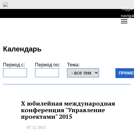
Toggle
naviga
Календарь
Период с:
Период по:
Тема:
X юбилейная международная
конференция "Управление
проектами" 2015
07.12.2015