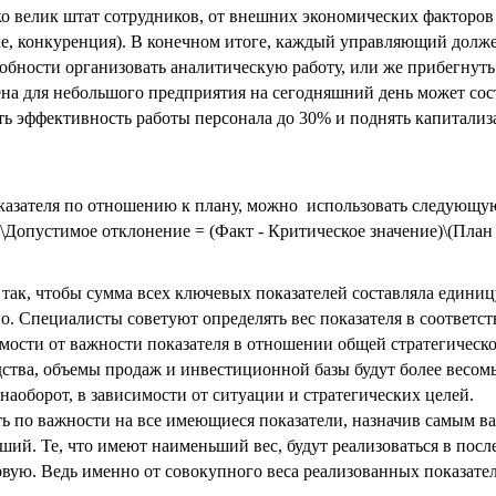
лько велик штат сотрудников, от внешних экономических факторов
ке, конкуренция). В конечном итоге, каждый управляющий долж
обности организовать аналитическую работу, или же прибегнуть
а для небольшого предприятия на сегодняшний день может сос
ить эффективность работы персонала до 30% и поднять капитали
показателя по отношению к плану, можно использовать следующу
)\Допустимое отклонение = (Факт - Критическое значение)\(План 
 так, чтобы сумма всех ключевых показателей составляла единиц
о. Специалисты советуют определять вес показателя в соответс
имости от важности показателя в отношении общей стратегическ
ства, объемы продаж и инвестиционной базы будут более весом
аоборот, в зависимости от ситуации и стратегических целей.
ить по важности на все имеющиеся показатели, назначив самым 
ший. Те, что имеют наименьший вес, будут реализоваться в пос
ервую. Ведь именно от совокупного веса реализованных показате