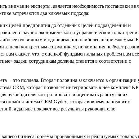
тить внимание эксперты, является необходимость постановки вн
ктике встречаются два ключевых подхода:
ских целей предприятия до отдельных целей подразделений и
правилен с научно-экономической и управленческой точки зрени
 наиболее очевидным и одновременно наиболее неприемлемым. Е
авить цели конкретным сотрудникам, но компания не будет развив
ст вам скажет, что с оценкой фундаментальных проблем вам все
стные» задачи сотрудникам должны ставится в соответствии с
ета— это полдела. Вторая половина заключается в организации 
стема CRM, которая позволяет интегрировать в нее комплекс KP
для руководителя контролировать и оценивать работу своих
ся онлайн-система CRM Gydex, которая вовремя напомнит о
твий, а дальше покажет все результаты руководителю.
 вашего бизнеса: объемы производимых и реализуемых товаров