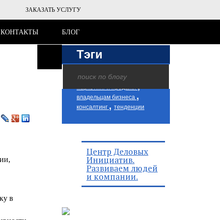
ЗАКАЗАТЬ УСЛУГУ
КОНТАКТЫ
БЛОГ
Тэги
,
,
персонал
менеджмент
,
маркетинг и продажи
,
владельцам бизнеса
,
консалтинг
тенденции
Центр Деловых
Инициатив.
ии,
Развиваем людей
и компании.
ку в