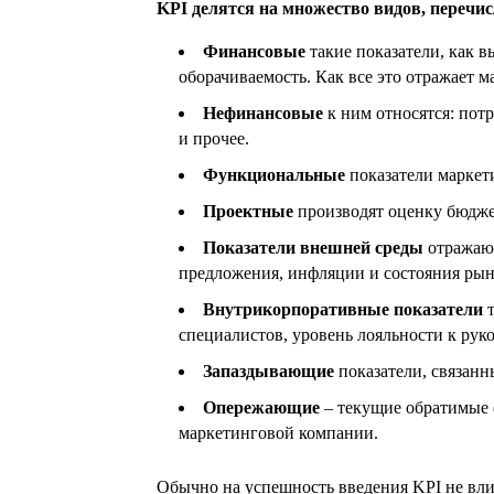
KPI делятся на множество видов, перечи
Финансовые
такие показатели, как в
оборачиваемость. Как все это отражает 
Нефинансовые
к ним относятся: потр
и прочее.
Функциональные
показатели маркети
Проектные
производят оценку бюджет
Показатели внешней среды
отражают
предложения, инфляции и состояния рын
Внутрикорпоративные показатели
специалистов, уровень лояльности к рук
Запаздывающие
показатели, связанн
Опережающие
– текущие обратимые 
маркетинговой компании.
Обычно на успешность введения KPI не влия