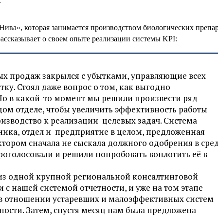
.
ива», которая занимается производством биологических препар
ассказывает о своем опыте реализации системы KPI:
ых продаж закрылся с убытками, управляющие всех
тку. Стоял даже вопрос о том, как выгодно
Но в какой-то момент мы решили произвести ряд
ом отделе, чтобы увеличить эффективность работы
изводство к реализации целевых задач. Система
дника, отдел и предприятие в целом, предложенная
ором сначала не сыскала должного одобрения в сре
роголосовали и решили попробовать воплотить её в
из одной крупной региональной консалтинговой
 с нашей системой отчетности, и уже на том этапе
в отношении устаревших и малоэффективных систем
ости. Затем, спустя месяц нам была предложена