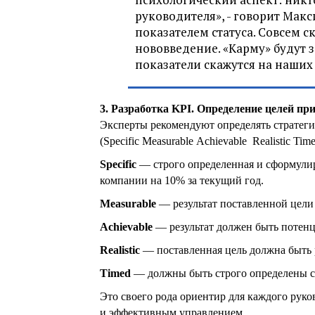
руководителя», - говорит Мак
показателем статуса. Совсем 
нововведение. «Карму» будут 
показатели скажутся на наших
3. Разработка KPI. Определение целей пр
Эксперты рекомендуют определять стратег
(Specific Measurable Achievable Realistiс T
Specific
— строго определенная и сформулир
компании на 10% за текущий год.
Measurable
— результат поставленной цели
Achievable
— результат должен быть потен
Realistic
— поставленная цель должна быть 
Timed
— должны быть строго определены с
Это своего рода ориентир для каждого ру
и эффективным управлением.