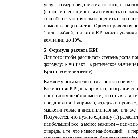
услуг, размер предприятия, от того, наско
(спрос, инвестиционная активность на рын
способен самостоятельно оценить свои спос
помощи специалистов. Ориентировочная цен
1 млн. рублей, при этом KPI может увелич
компании до 10%.
5. Формула расчета KPI
Для того чтобы рассчитать степень роста 
формулу: R = (Факт - Критическое значение
Критическое значение).
Каждому показателю назначается свой вес –
Количество KPI, как правило, неограниченн
принципом необходимости, то есть в завис
предприятия. Например, издержки производ
маркетинговые и дисциплинарные, или же, н
Получается, что нужно единицу (1) раздел
наибольший вес, а менее важным – наимень
очередь, а те, что имеют наибольший – в п