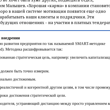
сим Малышев. «Хорошая «карма» в компании становит
скоро в нашей системе мотивации появится еще одно
зарабатывать наши клиенты и подрядчики. Эти
 будущих отношениях – на участии в платных тендерах
и внедрении
ию развития предприятия по так называемой SMART-методике
imed). Методика расшифровывается так:
ованная стратегическая цель, например: увеличить капитализа
 должен быть точно измерим.
циально достижимым.
реалистичной и когерентной другим целям, в том числе промеж
роки достижения стратегической цели.
ководителя, устраняющий дистанцию между просто управлением 