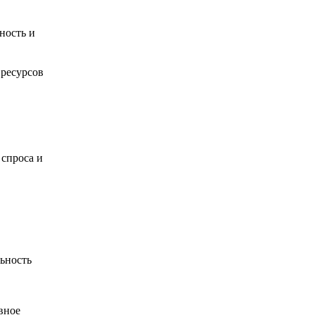
ность и
 ресурсов
спроса и
ьность
вное