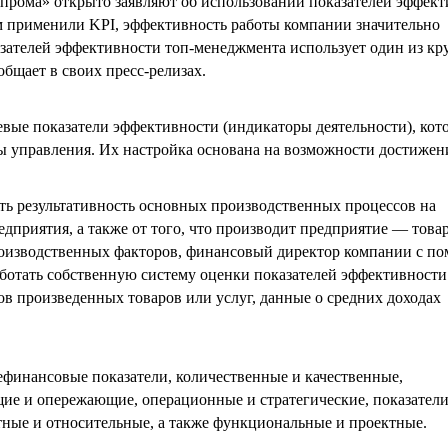
прома» открыто заявляют об использовании показателей эффект
там применили KPI, эффективность работы компании значительно
азателей эффективности топ-менеджмента использует один из к
общает в своих пресс-релизах.
ючевые показатели эффективности (индикаторы деятельности), кот
ы управления. Их настройка основана на возможности достижен
ть результативность основных производственных процессов на
едприятия, а также от того, что производит предприятие — това
оизводственных факторов, финансовый директор компании с п
ботать собственную систему оценки показателей эффективности.
ов произведенных товаров или услуг, данные о средних доходах
ефинансовые показатели, количественные и качественные,
ие и опережающие, операционные и стратегические, показател
тные и относительные, а также функциональные и проектные.