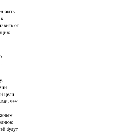
ен быть
 к
тавить от
зацию
ю
-
у.
твии
ой цели
ыми, чем
важным
леднюю
лей будут