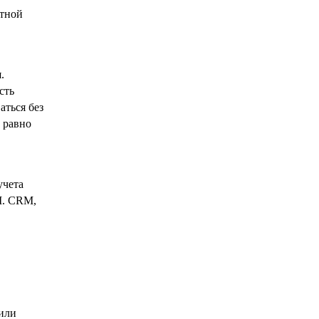
ятной
я.
сть
аться без
 равно
учета
I. CRM,
 или