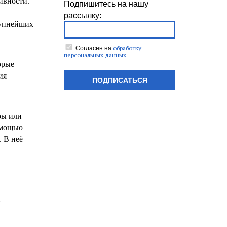
ивности.
Подпишитесь на нашу
рассылку:
рупнейших
обработку
Согласен на
персональных данных
орые
ия
ПОДПИСАТЬСЯ
ры или
омощью
 В неё
и