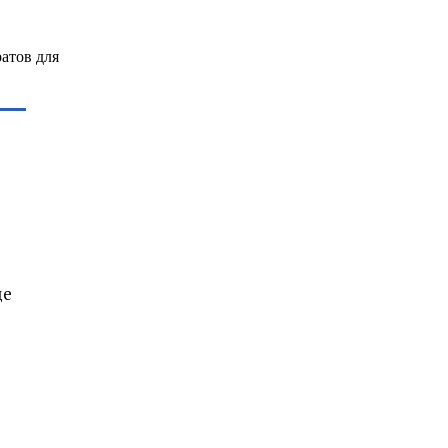
атов для
де