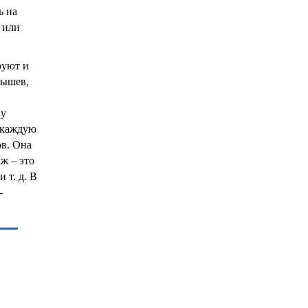
ь на
 или
руют и
лышев,
 у
а каждую
ов. Она
ж – это
 т. д. В
-