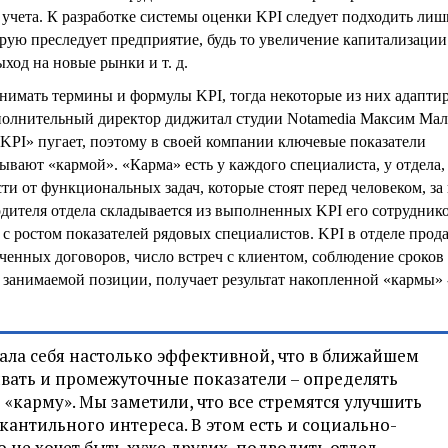
а учета. К разработке системы оценки KPI следует подходить лиш
рую преследует предприятие, будь то увеличение капитализации
ход на новые рынки и т. д.
нимать термины и формулы KPI, тогда некоторые из них адапти
полнительный директор диджитал студии Notamedia Максим Ма
«KPI» пугает, поэтому в своей компании ключевые показатели
вают «кармой». «Карма» есть у каждого специалиста, у отдела,
сти от функциональных задач, которые стоят перед человеком, з
одителя отдела складывается из выполненных KPI его сотрудник
 с ростом показателей рядовых специалистов. KPI в отделе прода
енных договоров, число встреч с клиентом, соблюдение сроков и
 занимаемой позиции, получает результат накопленной «кармы» 
ала себя настолько эффективной, что в ближайшем
ать и промежуточные показатели – определять
«карму». Мы заметили, что все стремятся улучшить
кантильного интереса. В этом есть и социально-
 не хочет быть хуже других, подводить отдел,