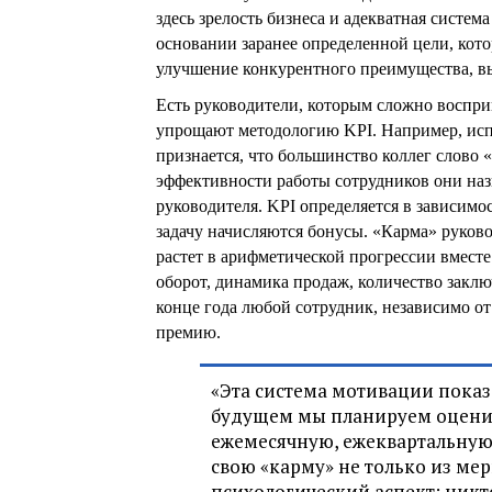
здесь зрелость бизнеса и адекватная систем
основании заранее определенной цели, кото
улучшение конкурентного преимущества, вы
Есть руководители, которым сложно воспри
упрощают методологию KPI. Например, ис
признается, что большинство коллег слово 
эффективности работы сотрудников они назы
руководителя. KPI определяется в зависимо
задачу начисляются бонусы. «Карма» руков
растет в арифметической прогрессии вместе
оборот, динамика продаж, количество заключ
конце года любой сотрудник, независимо от
премию.
«Эта система мотивации показ
будущем мы планируем оценив
ежемесячную, ежеквартальную 
свою «карму» не только из мер
психологический аспект: никто